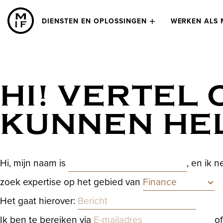
DIENSTEN EN OPLOSSINGEN
WERKEN ALS 
HI! VERTEL 
KUNNEN HE
Naam
(Vereist)
Hi, mijn naam is
, en ik 
Expertise
zoek expertise op het gebied van
Bericht
(Vereist)
Het gaat hierover:
E-mailadres
(Vereist)
Ik ben te bereiken via
of