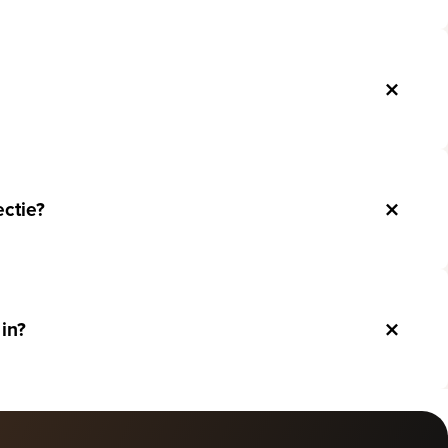
ectie?
 in?